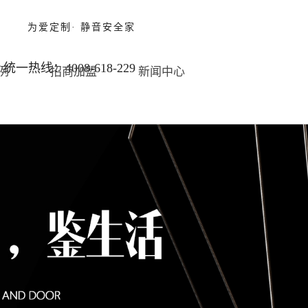
为爱定制· 静音安全家
统一热线：4008-618-229
例
招商加盟
新闻中心
业文化
光房