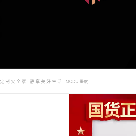
定 制 安 全 家 · 静 享 美 好 生 活 - MODU 墨度